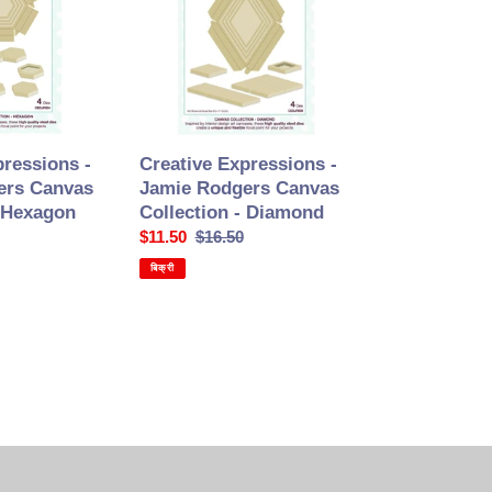
Jamie
Rodgers
Canvas
Collection
-
Diamond
Creative Expressions -
pressions -
Jamie Rodgers Canvas
ers Canvas
Collection - Diamond
- Hexagon
सेल
$11.50
सामान्य
$16.50
की
कीमत
बिक्री
कीमत