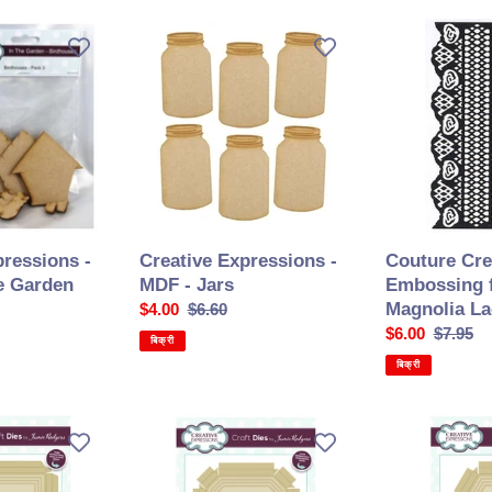
Creative
Couture
Expressions
Creations
-
-
MDF
Embossing
-
folder
Jars
5X7
-
Magnolia
Lace
pressions -
Creative Expressions -
Couture Cre
e Garden
MDF - Jars
Embossing f
Magnolia La
सेल
$4.00
सामान्य
$6.60
की
कीमत
सेल
$6.00
सामान्य
$7.95
बिक्री
कीमत
की
कीमत
बिक्री
कीमत
Creative
Creative
Expressions
Expressions
-
-