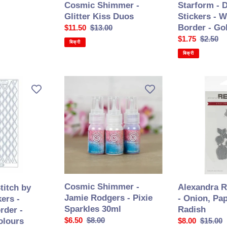
Starform - 
Cosmic Shimmer -
Stickers - W
Glitter Kiss Duos
Border - Gol
सेल
$11.50
सामान्य
$13.00
सेल
$1.75
सामान्य
$2.50
की
कीमत
बिक्री
की
कीमत
कीमत
बिक्री
कीमत
Cosmic
Alexandra
Shimmer
Renke
-
-
Jamie
Dies
Rodgers
-
-
Onion,
Pixie
Paprika
Sparkles
&
30ml
Radish
Cosmic Shimmer -
Alexandra R
titch by
Jamie Rodgers - Pixie
- Onion, Pa
ers -
Sparkles 30ml
Radish
rder -
सेल
$6.50
सामान्य
$8.00
olours
सेल
$8.00
सामान्य
$15.00