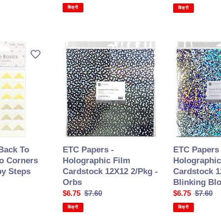
की
कीमत
की
कीमत
बिक्री
बिक्री
कीमत
कीमत
ETC
ETC
Papers
Papers
-
-
Holographic
Holographic
Film
Film
Cardstock
Cardstock
12X12
12X12
2/Pkg
2/Pkg
-
-
Orbs
Blinking
 Back To
ETC Papers -
ETC Papers 
Blocks
o Corners
Holographic Film
Holographic
by Steps
Cardstock 12X12 2/Pkg -
Cardstock 1
Orbs
Blinking Bl
सेल
$6.75
सामान्य
$7.60
सेल
$6.75
सामान्य
$7.60
की
कीमत
की
कीमत
बिक्री
बिक्री
कीमत
कीमत