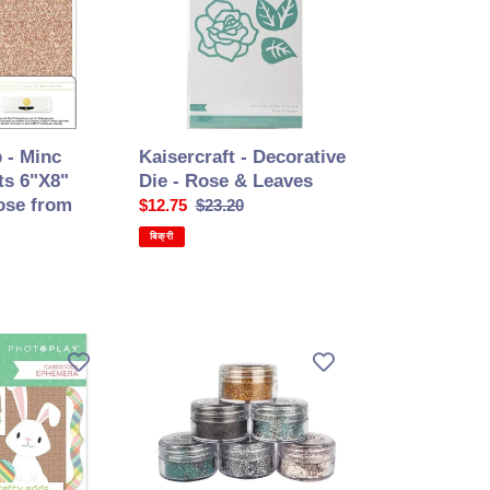
-
Rose
&
Leaves
 - Minc
Kaisercraft - Decorative
ts 6"X8"
Die - Rose & Leaves
ose from
सेल
$12.75
सामान्य
$23.20
की
कीमत
बिक्री
कीमत
Cosmic
Shimmer
-
Mixed
Media
Embossing
Powder