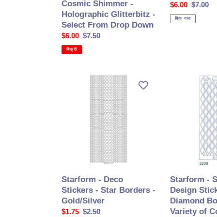
Cosmic Shimmer -
सेल
$6.00
सामान्य
$7.00
Holographic Glitterbitz -
की
कीमत
बिक गया
Select From Drop Down
कीमत
सेल
$6.00
सामान्य
$7.50
की
कीमत
बिक्री
कीमत
Starform
Starform
-
-
Deco
Stitch
Stickers
by
-
Design
Star
Stickers
Borders
-
-
Diamond
Gold/Silver
Border
-
Starform - Deco
Starform - S
Variety
Stickers - Star Borders -
Design Stick
of
Gold/Silver
Diamond Bo
Colours
Variety of C
सेल
$1.75
सामान्य
$2.50