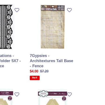
7Gypsies
-
Architextures
Tall
Base
-
Fence
7Gypsies -
ations -
Architextures Tall Base
older 5X7 -
- Fence
ce
सेल
$4.00
सामान्य
$7.20
की
कीमत
बिक्री
कीमत
Creative
Expressions
-