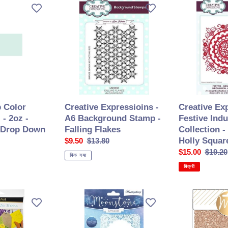
Creative
Creative
Expressioins
Expressions
-
-
A6
Festive
Background
Industrial
Stamp
Chic
-
Collection
Falling
-
Flakes
Mechanical
Holly
 Color
Creative Expressioins -
Creative Ex
Square
 - 2oz -
A6 Background Stamp -
Festive Indu
m Drop Down
Falling Flakes
Collection 
Holly Squar
सेल
$9.50
सामान्य
$13.80
की
कीमत
सेल
$15.00
सामान्य
$19.20
बिक गया
कीमत
की
कीमत
बिक्री
कीमत
Hunkydory
Heidi
Crafts
Swapp
-
-
Moonstone
Minc