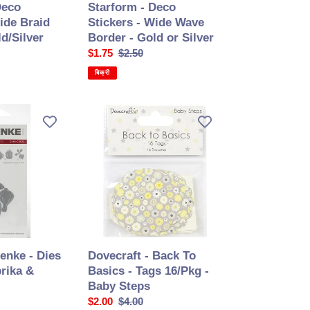
Deco
Starform - Deco
or
ide Braid
Stickers - Wide Wave
Silver
d/Silver
Border - Gold or Silver
सेल
$1.75
सामान्य
$2.50
की
कीमत
बिक्री
कीमत
Dovecraft
-
Back
To
Basics
-
Tags
16/Pkg
-
Baby
enke - Dies
Dovecraft - Back To
Steps
prika &
Basics - Tags 16/Pkg -
Baby Steps
सेल
$2.00
सामान्य
$4.00