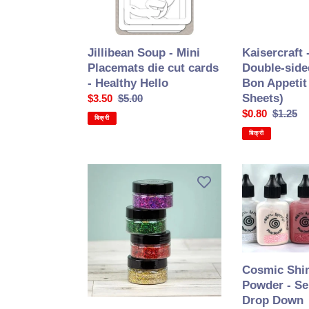
cards
Bon
-
Appetit
Healthy
(Single
Jillibean Soup - Mini
Kaisercraft 
Hello
Sheets)
Placemats die cut cards
Double-side
- Healthy Hello
Bon Appetit
Sheets)
सेल
$3.50
सामान्य
$5.00
की
कीमत
सेल
$0.80
सामान्य
$1.25
बिक्री
कीमत
की
कीमत
बिक्री
कीमत
Cosmic
Cosmic
Shimmer
Shimmer
-
-
Holographic
Pixie
Glitterbitz
Powder
-
-
Select
Select
Cosmic Shim
From
from
Powder - Se
Drop
Drop
Drop Down
Down
Down