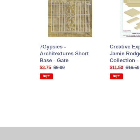
Short
Jamie
Base
Rodgers
-
Canvas
Gate
Collection
-
Panel
Creative Ex
7Gypsies -
Jamie Rodg
Architextures Short
Collection -
Base - Gate
सेल
$11.50
सामान्य
$16.50
सेल
$3.75
सामान्य
$6.00
की
कीमत
की
कीमत
बिक्री
बिक्री
कीमत
कीमत