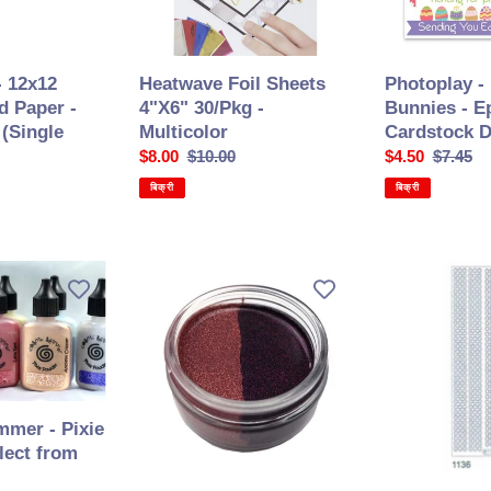
Cardstock
Die-
Cuts
- 12x12
Heatwave Foil Sheets
Photoplay -
d Paper -
4"X6" 30/Pkg -
Bunnies - 
 (Single
Multicolor
Cardstock D
सेल
$8.00
सामान्य
$10.00
सेल
$4.50
सामान्य
$7.45
की
कीमत
की
कीमत
बिक्री
बिक्री
कीमत
कीमत
Cosmic
Starform
Shimmer
-
-
Deco
Glitter
Stickers
Kiss
-
Duos
Wide
Braid
mer - Pixie
Border
lect from
-
Gold/Silver