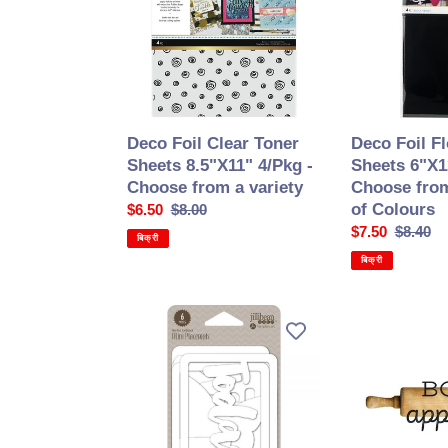
Sheets
Sheets
8.5"X11"
6"X12"
4/Pkg
4/Pkg
-
-
Choose
Choose
from
from
Deco Foil Clear Toner
Deco Foil Fl
a
a
Sheets 8.5"X11" 4/Pkg -
Sheets 6"X1
variety
variety
Choose from a variety
Choose from
of
of Colours
सेल
$6.50
सामान्य
$8.00
Colours
की
कीमत
सेल
$7.50
सामान्य
$8.40
बिक्री
कीमत
की
कीमत
बिक्री
कीमत
Jillibean
Kaisercraft
Soup
-
-
12x12
Mini
Double-
Placemats
sided
die
Paper
cut
-