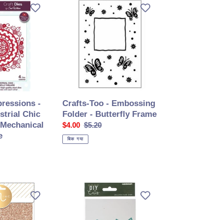
Crafts-
Too
-
Embossing
Folder
-
Butterfly
Frame
pressions -
Crafts-Too - Embossing
strial Chic
Folder - Butterfly Frame
- Mechanical
सेल
$4.00
सामान्य
$5.20
e
की
कीमत
बिक गया
कीमत
Kaisercraft
-
Decorative
Die