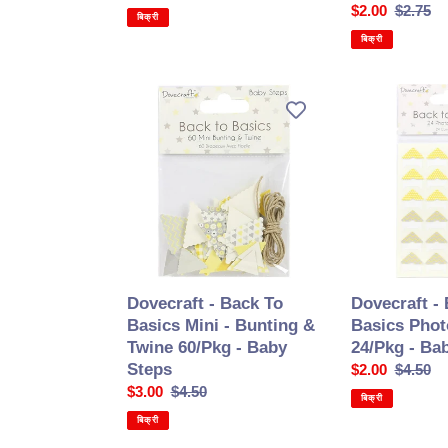
की
कीमत
सेल
$2.00
सामान्य
$2.75
बिक्री
कीमत
की
कीमत
बिक्री
कीमत
Dovecraft
Dovecraft
-
-
Back
Back
To
To
Basics
Basics
Mini
Photo
-
Corners
Bunting
24/Pkg
&
-
Twine
Baby
Dovecraft - Back To
Dovecraft -
60/Pkg
Steps
Basics Mini - Bunting &
Basics Phot
-
Twine 60/Pkg - Baby
24/Pkg - Ba
Baby
Steps
सेल
$2.00
सामान्य
$4.50
Steps
सेल
$3.00
सामान्य
$4.50
की
कीमत
बिक्री
की
कीमत
कीमत
बिक्री
कीमत