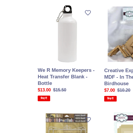
We
Creative
R
Expressions
Memory
-
Keepers
MDF
-
-
Heat
In
Transfer
The
Blank
Garden
-
Birdhouse
Bottle
We R Memory Keepers -
Creative Ex
Heat Transfer Blank -
MDF - In Th
Bottle
Birdhouse
सेल
$13.00
सामान्य
$15.50
सेल
$7.00
सामान्य
$10.20
की
कीमत
की
कीमत
बिक्री
बिक्री
कीमत
कीमत
7Gypsies
Creative
-
Expressions
Architextures
-