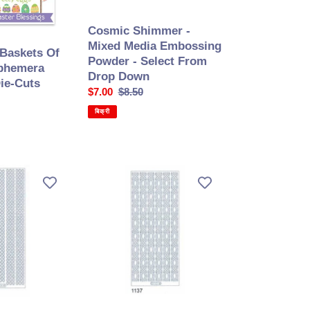
-
Select
Cosmic Shimmer -
From
Mixed Media Embossing
 Baskets Of
Drop
Powder - Select From
Ephemera
Down
Drop Down
ie-Cuts
सेल
$7.00
सामान्य
$8.50
की
कीमत
बिक्री
कीमत
Starform
-
Deco
Stickers
-
Wide
Wave
Border
-
Gold